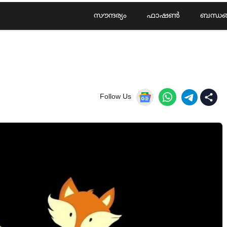
സൗന്ദര്യം
ഫാഷൺ
ബന്ധങ
Follow Us