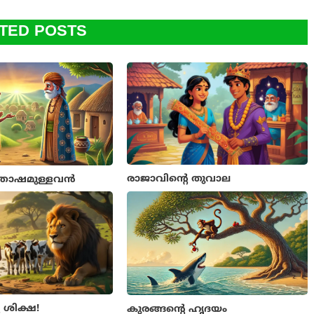
TED POSTS
രാജാവിന്റെ തുവാല
ന്തോഷമുള്ളവൻ
െ ശിക്ഷ!
കുരങ്ങന്റെ ഹൃദയം