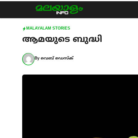
Skip
to
content
MALAYALAM STORIES
ആമയുടെ ബുദ്ധി
By
വെബ് ഡെസ്ക്