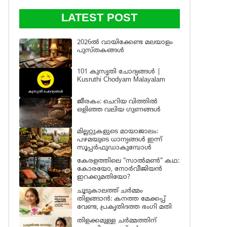
LATEST POST
2026ൽ വായിക്കേണ്ട മലയാളം
പുസ്തകങ്ങൾ
101 കുസൃതി ചോദ്യങ്ങൾ |
Kusruthi Chodyam Malayalam
ജീരകം: ചെറിയ വിത്തിൽ
ഒളിഞ്ഞ വലിയ ഗുണങ്ങൾ
മില്ലറ്റുകളുടെ മായാജാലം:
പഴമയുടെ ധാന്യങ്ങൾ ഇന്ന്
സൂപ്പർഫുഡാകുമ്പോൾ
കേരളത്തിലെ “സാൽമൺ” കഥ:
കോരയോ, നോർവീജിയൻ
ഇറക്കുമതിയോ?
ചൂടുകാലത്ത് ചർമ്മം
തിളങ്ങാൻ: കനത്ത മേക്കപ്പ്
വേണ്ട, പ്രകൃതിദത്ത ഭംഗി മതി
തിളക്കമുള്ള ചർമ്മത്തിന്