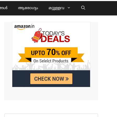
്ങൾ
ആരോഗ്യം
മറ്റുള്ളവ