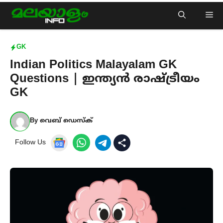
Skip
Me
to
content
GK
Indian Politics Malayalam GK
Questions | ഇന്ത്യൻ രാഷ്ട്രീയം
GK
By
വെബ് ഡെസ്ക്
Follow Us