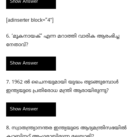
Show Answer
[adinserter block=”4″]
6. ‘മൂകനായക്’ എന്ന മറാത്തി വാരിക ആരംഭിച്ച
നേതാവ്?
Show Answer
7. 1962 ൽ ചൈനയുമായി യുദ്ധം തുടങ്ങുമ്പോൾ
ഇന്ത്യയുടെ പ്രതിരോധ മന്ത്രി ആരായിരുന്നു?
Show Answer
8. സ്വാതന്ത്ര്യാനന്തര ഇന്ത്യയുടെ ആദ്യമന്ത്രിസഭയിൽ
ക്യാബിനറ് അംഗമായിരുന്ന മലയാളി?