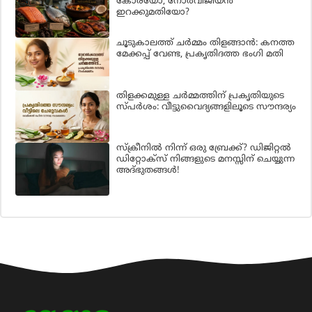
കോരയോ, നോർവീജിയൻ
ഇറക്കുമതിയോ?
ചൂടുകാലത്ത് ചർമ്മം തിളങ്ങാൻ: കനത്ത
മേക്കപ്പ് വേണ്ട, പ്രകൃതിദത്ത ഭംഗി മതി
തിളക്കമുള്ള ചർമ്മത്തിന് പ്രകൃതിയുടെ
സ്പർശം: വീട്ടുവൈദ്യങ്ങളിലൂടെ സൗന്ദര്യം
സ്ക്രീനിൽ നിന്ന് ഒരു ബ്രേക്ക്? ഡിജിറ്റൽ
ഡിറ്റോക്സ് നിങ്ങളുടെ മനസ്സിന് ചെയ്യുന്ന
അദ്ഭുതങ്ങൾ!