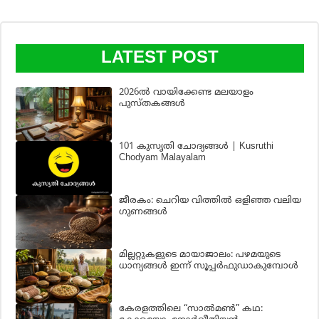
LATEST POST
2026ൽ വായിക്കേണ്ട മലയാളം
പുസ്തകങ്ങൾ
101 കുസൃതി ചോദ്യങ്ങൾ | Kusruthi
Chodyam Malayalam
ജീരകം: ചെറിയ വിത്തിൽ ഒളിഞ്ഞ വലിയ
ഗുണങ്ങൾ
മില്ലറ്റുകളുടെ മായാജാലം: പഴമയുടെ
ധാന്യങ്ങൾ ഇന്ന് സൂപ്പർഫുഡാകുമ്പോൾ
കേരളത്തിലെ “സാൽമൺ” കഥ: