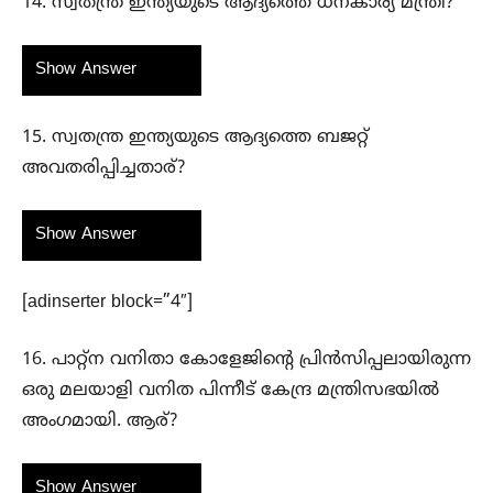
14. സ്വതന്ത്ര ഇന്ത്യയുടെ ആദ്യത്തെ ധനകാര്യ മന്ത്രി?
Show Answer
15. സ്വതന്ത്ര ഇന്ത്യയുടെ ആദ്യത്തെ ബജറ്റ്
അവതരിപ്പിച്ചതാര്?
Show Answer
[adinserter block=”4″]
16. പാറ്റ്ന വനിതാ കോളേജിന്റെ പ്രിൻസിപ്പലായിരുന്ന
ഒരു മലയാളി വനിത പിന്നീട് കേന്ദ്ര മന്ത്രിസഭയിൽ
അംഗമായി. ആര്?
Show Answer