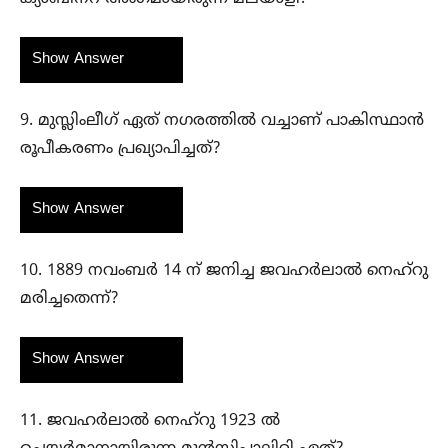
Show Answer
9. മുസ്ലിംലീഗ് ഏത് നഗരത്തിൽ വച്ചാണ് പാകിസ്ഥാൻ
രൂപീകരണം പ്രഖ്യാപിച്ചത്?
Show Answer
10. 1889 നവംബർ 14 ന് ജനിച്ച ജവഹർലാൽ നെഹ്‌റു
മരിച്ചതെന്ന്?
Show Answer
11. ജവഹർലാൽ നെഹ്‌റു 1923 ൽ