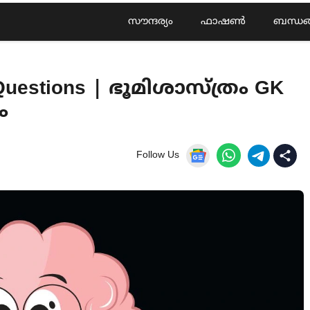
സൗന്ദര്യം
ഫാഷൺ
ബന്ധങ
Questions | ഭൂമിശാസ്ത്രം GK
ം
Follow Us