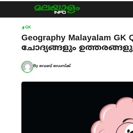
Skip
to
content
GK
Geography Malayalam GK 
ചോദ്യങ്ങളും ഉത്തരങ്ങളു
By
വെബ് ഡെസ്ക്