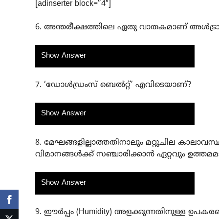
[adinserter block=”4″]
6. അന്തരീക്ഷത്തിലെ ഏതു വാതകമാണ് അൾട്രാ 
Show Answer
7. ‘ഡോൾഡ്രംസ് ബെൽറ്റ്’ എവിടെയാണ്?
Show Answer
8. മേഘങ്ങളില്ലാത്തതിനാലും മറ്റുചില കാലാവസ്
വിമാനങ്ങൾക്ക് സഞ്ചാരിക്കാൻ ഏറ്റവും ഉത്തമമ
Show Answer
9. ഈർപ്പം (Humidity) അളക്കുന്നതിനുള്ള ഉപക