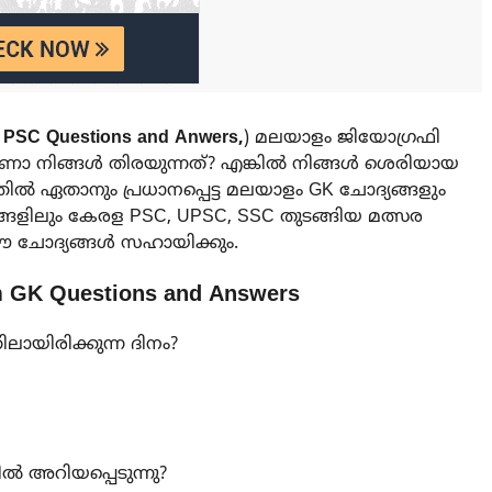
 PSC Questions and Anwers,
) മലയാളം ജിയോഗ്രഫി
ോ നിങ്ങൾ തിരയുന്നത്? എങ്കിൽ നിങ്ങൾ ശെരിയായ
ിൽ ഏതാനും പ്രധാനപ്പെട്ട മലയാളം GK ചോദ്യങ്ങളും
സരങ്ങളിലും കേരള PSC, UPSC, SSC തുടങ്ങിയ മത്സര
െ ഈ ചോദ്യങ്ങൾ സഹായിക്കും.
 GK Questions and Answers
ലായിരിക്കുന്ന ദിനം?
ൽ അറിയപ്പെടുന്നു?