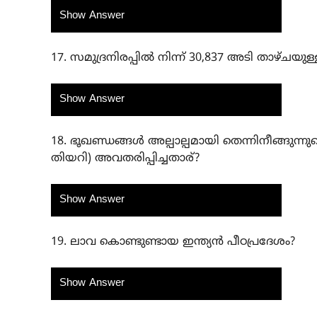
Show Answer
17. സമുദ്രനിരപ്പിൽ നിന്ന് 30,837 അടി താഴ്ചയ
Show Answer
18. ഭൂഖണ്ഡങ്ങൾ അല്പാല്പമായി തെന്നിനീങ്ങുന്നു
തിയറി) അവതരിപ്പിച്ചതാര്?
Show Answer
19. ലാവ കൊണ്ടുണ്ടായ ഇന്ത്യൻ പീഠപ്രദേശം?
Show Answer