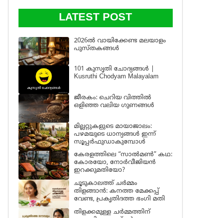
LATEST POST
2026ൽ വായിക്കേണ്ട മലയാളം
പുസ്തകങ്ങൾ
101 കുസൃതി ചോദ്യങ്ങൾ |
Kusruthi Chodyam Malayalam
ജീരകം: ചെറിയ വിത്തിൽ
ഒളിഞ്ഞ വലിയ ഗുണങ്ങൾ
മില്ലറ്റുകളുടെ മായാജാലം:
പഴമയുടെ ധാന്യങ്ങൾ ഇന്ന്
സൂപ്പർഫുഡാകുമ്പോൾ
കേരളത്തിലെ “സാൽമൺ” കഥ:
കോരയോ, നോർവീജിയൻ
ഇറക്കുമതിയോ?
ചൂടുകാലത്ത് ചർമ്മം
തിളങ്ങാൻ: കനത്ത മേക്കപ്പ്
വേണ്ട, പ്രകൃതിദത്ത ഭംഗി മതി
തിളക്കമുള്ള ചർമ്മത്തിന്