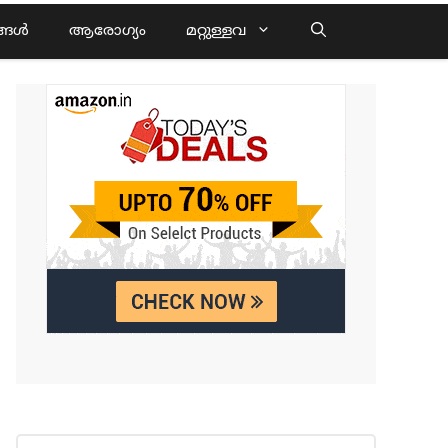
്ങൾ
ആരോഗ്യം
മറ്റുള്ളവ