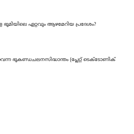
ുള്ള ഭൂമിയിലെ ഏറ്റവും ആഴമേറിയ പ്രദേശം?
വെന്ന ഭൂകണ്ഡചലനസിദ്ധാന്തം (പ്ലേറ്റ് ടെക്ടോണിക്