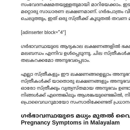
സംവേദനക്ഷമതയുള്ളതുമായി മാറിയേക്കാം. ഇട
മറ്റൊരു സാധാരണ ലക്ഷണമാണ്. ഗർഭപാത്രം വിക
ചെലുത്തും, ഇത് ഒരു സ്ത്രീക്ക് കൂടുതൽ തവണ മ
[adinserter block=”4″]
ഗർഭാവസ്ഥയുടെ ആദ്യകാല ലക്ഷണങ്ങളിൽ ഭക്ഷ
മലബന്ധം എന്നിവ ഉൾപ്പെടുന്നു. ചില സ്ത്രീകൾ
തലകറക്കമോ അനുഭവപ്പെടാം.
എല്ലാ സ്ത്രീകളും ഈ ലക്ഷണങ്ങളെല്ലാം അനുഭവിക
സ്ത്രീകൾക്ക് യാതൊരു ലക്ഷണങ്ങളും അനുഭവപ്
ഓരോ സ്ത്രീക്കും വ്യത്യസ്തമായ അനുഭവം ഉണ്ടായ
നിങ്ങൾക്ക് എന്തെങ്കിലും ആശങ്കയുണ്ടെങ്കി
പ്രൊവൈഡറുമായോ സംസാരിക്കേണ്ടത് പ്രധാന
ഗർഭാവസ്ഥയുടെ മധ്യം മുതൽ വൈകി
Pregnancy Symptoms in Malayalam