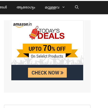
്ങൾ
ആരോഗ്യം
മറ്റുള്ളവ