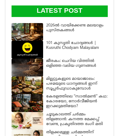
LATEST POST
2026ൽ വായിക്കേണ്ട മലയാളം
പുസ്തകങ്ങൾ
101 കുസൃതി ചോദ്യങ്ങൾ |
Kusruthi Chodyam Malayalam
ജീരകം: ചെറിയ വിത്തിൽ
ഒളിഞ്ഞ വലിയ ഗുണങ്ങൾ
മില്ലറ്റുകളുടെ മായാജാലം:
പഴമയുടെ ധാന്യങ്ങൾ ഇന്ന്
സൂപ്പർഫുഡാകുമ്പോൾ
കേരളത്തിലെ “സാൽമൺ” കഥ:
കോരയോ, നോർവീജിയൻ
ഇറക്കുമതിയോ?
ചൂടുകാലത്ത് ചർമ്മം
തിളങ്ങാൻ: കനത്ത മേക്കപ്പ്
വേണ്ട, പ്രകൃതിദത്ത ഭംഗി മതി
തിളക്കമുള്ള ചർമ്മത്തിന്