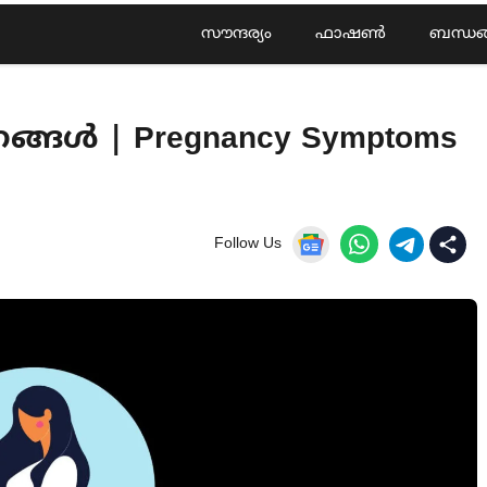
സൗന്ദര്യം
ഫാഷൺ
ബന്ധങ
ങൾ | Pregnancy Symptoms
Follow Us