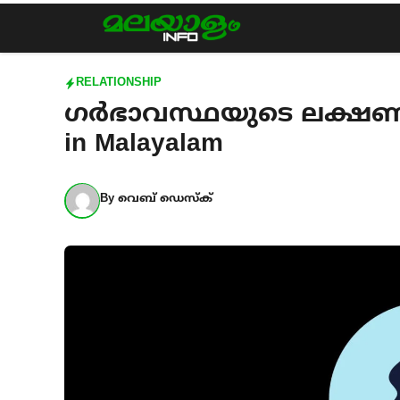
Skip
to
content
RELATIONSHIP
ഗർഭാവസ്ഥയുടെ ലക്ഷണങ്
in Malayalam
By
വെബ് ഡെസ്ക്