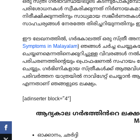
ഒരു സ്ത്രീ ഗർഭാവസ്ഥയിലൂടെ കടന്നുപോകുമ്പ
പരിശോധനകൾ സ്വീകരിക്കുന്നത് നിർണായകമാണ
നിരീക്ഷിക്കുന്നതിനും സാധ്യമായ സങ്കീർണത
സാഹചര്യങ്ങൾ നേരത്തേ തിരിച്ചറിയുന്നതിന
ഈ ലേഖനത്തിൽ, ഗർഭകാലത്ത് ഒരു സ്ത്രീ അനുഭ
Symptoms in Malayalam
) ഞങ്ങൾ ചർച്ച ചെയ്യ
ചെയ്യണമെന്നതിനെക്കുറിച്ചുള്ള വിവരങ്ങൾ നൽ
പരിചരണത്തിന്റെയും പ്രൊഫഷണൽ സഹായം തേടുന്ന
ചെയ്യും. ഗർഭിണികളായ സ്ത്രീകൾക്ക് ആത്മ
പരിവർത്തന യാത്രയിൽ നാവിഗേറ്റ് ചെയ്യാ
എന്നതാണ് ഞങ്ങളുടെ ലക്ഷ്യം.
[adinserter block=”4″]
ആദ്യകാല ഗർഭത്തിൻറെ ലക്ഷണങ്
M
ഓക്കാനം, ഛർദ്ദി