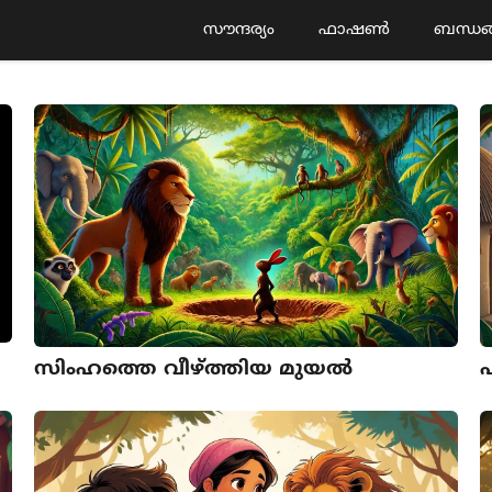
സൗന്ദര്യം
ഫാഷൺ
ബന്ധങ
സിംഹത്തെ വീഴ്ത്തിയ മുയല്‍