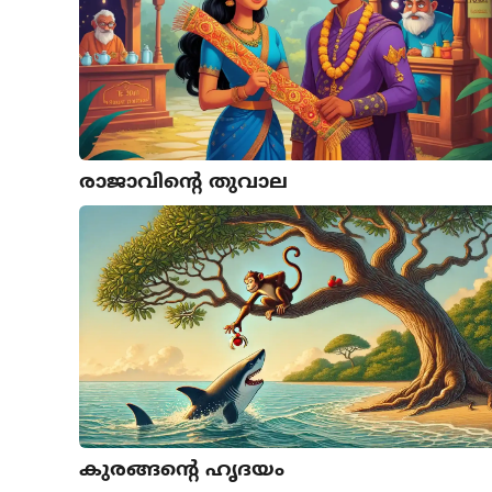
രാജാവിന്റെ തുവാല
കുരങ്ങന്റെ ഹൃദയം