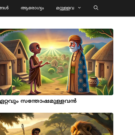
്ങൾ
ആരോഗ്യം
മറ്റുള്ളവ
ഏറ്റവും സന്തോഷമുള്ളവൻ