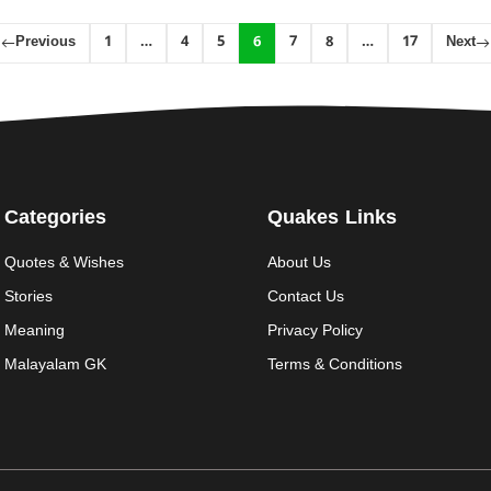
Previous
1
…
4
5
6
7
8
…
17
Next
Categories
Quakes Links
Quotes & Wishes
About Us
Stories
Contact Us
Meaning
Privacy Policy
Malayalam GK
Terms & Conditions