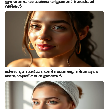
ഈ വേനലിൽ ചർമ്മം തിളങ്ങാൻ 5 കിടിലൻ
വഴികൾ
തിളങ്ങുന്ന ചർമ്മം ഇനി സ്വപ്നമല്ല നിങ്ങളുടെ
അടുക്കളയിലെ സൂത്രങ്ങൾ